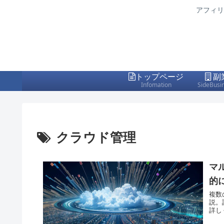
アフィリ
トップページ
副
Infomation
SideBusi
クラウド管理
マ
的
複数
説。
詳し