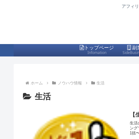
アフィリ
トップページ
副
Infomation
SideBusi
ホーム
ノウハウ情報
生活
生活
【
生活
ングで
1括〜