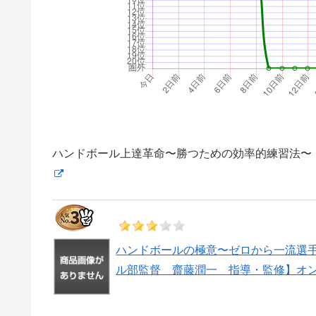
ハンドボール上達革命〜勝つための効率的練習法〜【
ハンドボールの極意〜ゼロから一流選
ル部監督 齋藤潤一 指導・監修】オ