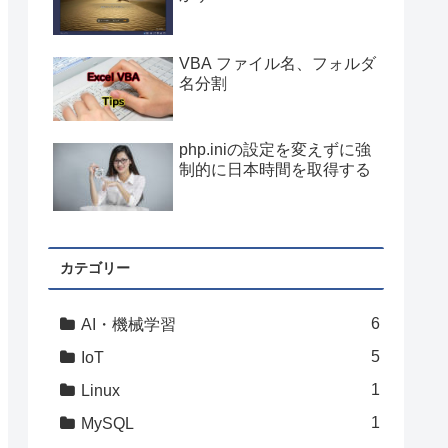
VBA ファイル名、フォルダ
名分割
php.iniの設定を変えずに強
制的に日本時間を取得する
カテゴリー
6
AI・機械学習
5
IoT
1
Linux
1
MySQL