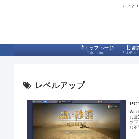
アフィリ
トップページ
副
Infomation
SideBusi
レベルアップ
P
Wi
お昼
ップ
た家