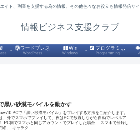
エイト、副業を支援する為の情報、その他色々なお役立ち情報発信サイ
情報ビジネス支援クラブ
業
ワードプレス
Win
プログラミング
ness
WordPress
Windows
Programming
Cで黒い砂漠モバイルを動かす
ndows10 PCで「黒い砂漠モバイル」をプレイする方法をご紹介します。
は、外でスマホでプレイして、夜はPCで放置しながら自動でレベルア
！ PC側でスマホと同じアカウントでプレイした場合、 スマホで登録し
門名、 キャラク...