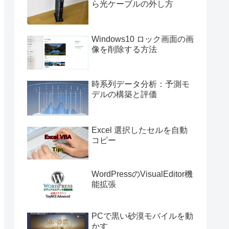
ら光ケーブルの外し方
Windows10 ロック画面の画
像を削除する方法
時系列データ分析：予測モ
デルの構築と評価
Excel 選択したセルを自動
コピー
WordPressのVisualEditor機
能拡張
PCで黒い砂漠モバイルを動
かす