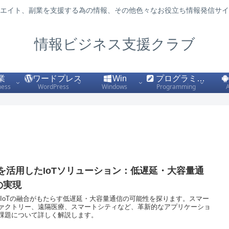
エイト、副業を支援する為の情報、その他色々なお役立ち情報発信サイ
情報ビジネス支援クラブ
業
ワードプレス
Win
プログラミング
ness
WordPress
Windows
Programming
Gを活用したIoTソリューション：低遅延・大容量通
の実現
とIoTの融合がもたらす低遅延・大容量通信の可能性を探ります。スマー
ァクトリー、遠隔医療、スマートシティなど、革新的なアプリケーショ
課題について詳しく解説します。