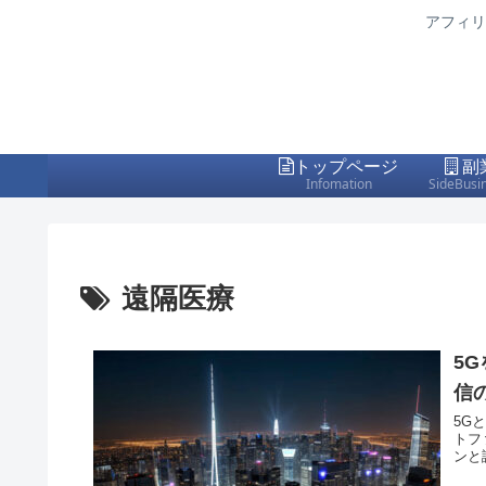
アフィリ
トップページ
副
Infomation
SideBusi
遠隔医療
5
信
5G
トフ
ンと