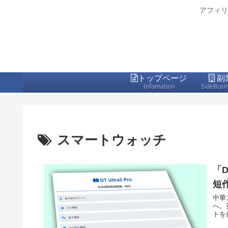
アフィリ
トップページ
副
Infomation
SideBusi
スマートウォッチ
「D
短
中華
へ。
トを