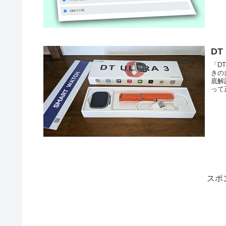
DT
「D
きの
底解
って
スポ