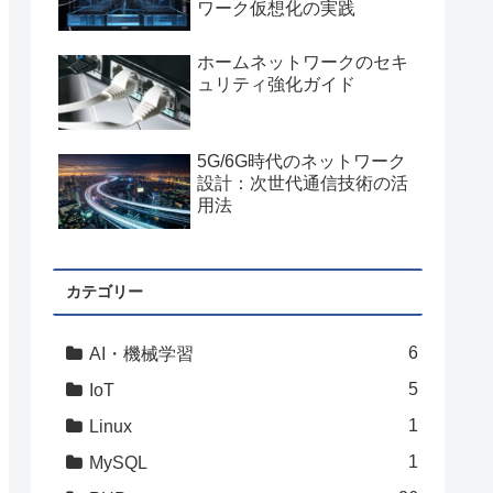
ワーク仮想化の実践
ホームネットワークのセキ
ュリティ強化ガイド
5G/6G時代のネットワーク
設計：次世代通信技術の活
用法
カテゴリー
6
AI・機械学習
5
IoT
1
Linux
1
MySQL