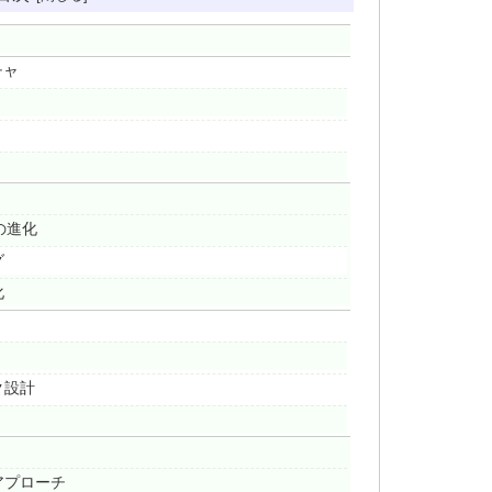
チャ
の進化
グ
化
ク設計
アプローチ