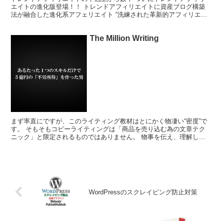
エイトの進化版登場！！ トレンドアフィリエイトに資産ブログ構築
法が融合した進化系アフェリエイト “洗練された革新的アフィリエイ
ト手法”「AAA」のリリース！ たった一つのブログを...
The Million Writing
まず率直にですが、このライティング教材はとにかく物凄い“密度”で
す。 そもそもコピーライティングは「商品を売り込む為の文章テク
ニック」と限定されるものではありません。 物事を伝え、理解して
もらう事においても、優れたコピーライティングのスキル...
WordPressのスクレイピング防止対策