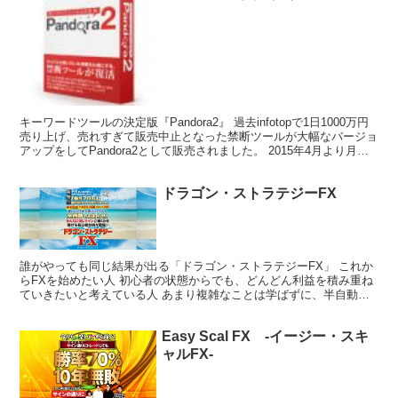
キーワードツールの決定版『Pandora2』 過去infotopで1日1000万円
売り上げ、売れすぎて販売中止となった禁断ツールが大幅なバージョ
アップをしてPandora2として販売されました。 2015年4月より月額
利用料2,980円で販...
ドラゴン・ストラテジーFX
誰がやっても同じ結果が出る「ドラゴン・ストラテジーFX」 これか
らFXを始めたい人 初心者の状態からでも、どんどん利益を積み重ね
ていきたいと考えている人 あまり複雑なことは学ばずに、半自動的
に利益を得たいと考えている人 トレーニングなしに、...
Easy Scal FX -イージー・スキ
ャルFX-