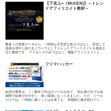
【下克上∞（MUGEN)】～トレン
ドアフィリエイト教材～
数多くの実践データから、一時的な不安定な収入ではなく、安定して
資産を増やし続けるノウハウとしてトレンドアフィリエイトを進化さ
せた教材です。 アドセンスのみではなく、物販アフィリエイトと両
立させることでより安定的により高収入を得ることを目指し...
フリマハッカー
転売の業界は、ここ数年で沢山のツールが出て、 初心者の方でも短
期間で結果が出やすい、良い環境になってきました。 ただ、ツール
だけでは、一時的に稼ぐことは出来ても、 長期的に稼ぎ続けていく
ことは出来ません。 しかし、フリマハッカーだけは別格で...