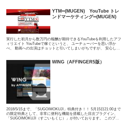
YTM∞(MUGEN) YouTube トレ
ンドマーケティング∞(MUGEN)
実行した初月から数万円の報酬が期待できるYouTubeを利用したアフ
ィリエイト YouTubeで稼ぐというと、 ユーチューバーを思い浮か
べ、 動画への出演はチョットと引いてしまいがちですが、 安心して
ください！ この手法は、顔出し、声出し、...
WING（AFFINGER5版）
2018/5/15まで、「SUGOIMOKUJI」特典付き！！ 5月15日21:00まで
の限定特典として、非常に便利な機能を搭載した目次プラグイン、
「SUGOIMOKUJI（すごいもくじ）」が付いております。 このプラ
グインでは一般的な目次...