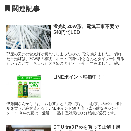
関連記事
蛍光灯20W形、電気工事不要で
540円でLED
部屋の天井の蛍光灯が切れてしまったので、取り換えました。 切れ
た蛍光灯は、20W形の棒状、ネットで調べるとなんとダイソーに有る
ということで、ちょっと大きめのダイソーへ行ってみました。 確か
に100円で売ってました。ですが、ふとその上の棚を見...
LINEポイント増殖中！！
伊藤園さんから「お～ぃお茶」と「濃い茶お～いお茶」の500mlボト
ルを買うと絶対貰える！LINEポイント50 と言う太っ腹なキャンペー
ン！！ 今年の夏は、猛暑！ 熱中症対策に水分補給が必要です。 い
つもより、一日に買うお茶の本数も増えてお財...
DT Ultra3 Proを買って正解！購