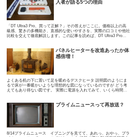
入者が語る5つの理由
「DT Ultra3 Pro、買って正解？」その答えがここに。価格以上の高
級感、驚きの多機能さ、直感的な使いやすさを、実際の口コミや他社
比較を交えて徹底解説します。この記事を読めば、DT Ultra3 Proが
あなたにとって本当に買って正解の選択肢なのかが分かり、後悔しな
い購入ができます。
パネルヒーターを改造あったか体
感倍増！
よくある机の下に置いて足を暖めるデスクヒータ 説明図のようにま
るで床が一番暖かいような理想的な図になっているのですが どう考
えてもあり得ない図です。 実際に電源を入れてみて、いくら時間が
経とうが足首より下はあまり暖まらないで膝辺りが熱くなり...
プライムニュースって再放送？
8/14プライムニュース イブニングを見てて、あれっ、おやっ、プラ