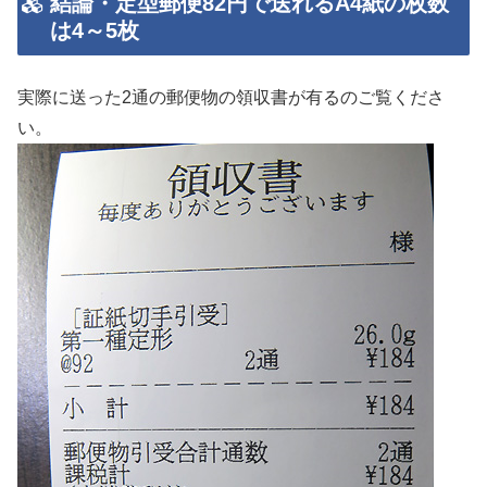
結論・定型郵便82円で送れるA4紙の枚数
は4～5枚
実際に送った2通の郵便物の領収書が有るのご覧くださ
い。