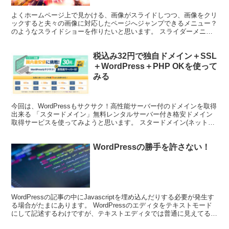
よくホームページ上で見かける、画像がスライドしつつ、画像をクリ
ックすると夫々の画像に対応したページへジャンプできるメニュー？
のようなスライドショーを作りたいと思います。 スライダーメニュ
ーの機能要件 今回のスライダーメニューを設置する上で、...
税込み32円で独自ドメイン＋SSL
＋WordPress＋PHP OKを使って
みる
今回は、WordPressもサクサク！高性能サーバー付のドメインを取得
出来る 「スタードメイン」無料レンタルサーバー付き格安ドメイン
取得サービスを使ってみようと思います。 スタードメイン(ネットオ
ウル)会員登録を取得する 下記ページを参考に...
WordPressの勝手を許さない！
WordPressの記事の中にJavascriptを埋め込んだりする必要が発生す
る場合がたまにあります。 WordPressのエディタをテキストモード
にして記述するわけですが、テキストエディタでは普通に見えてるコ
ードでも実際に公開すると余計...