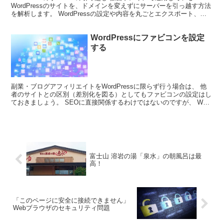
WordPressのサイトを、ドメインを変えずにサーバーを引っ越す方法
を解析します。 WordPressの設定や内容を丸ごとエクスポート、イ
ンポート出来るプラグイン「All-...
WordPressにファビコンを設定
する
副業・ブログアフィリエイトをWordPressに限らず行う場合は、 他
者のサイトとの区別（差別化を図る）としてもファビコンの設定はし
ておきましょう。 SEOに直接関係するわけではないのですが、 Web
サイトの顔の一部、シンボルとかトレードマ...
富士山 溶岩の湯「泉水」の朝風呂は最
高！
「このページに安全に接続できません」
Webブラウザのセキュリティ問題